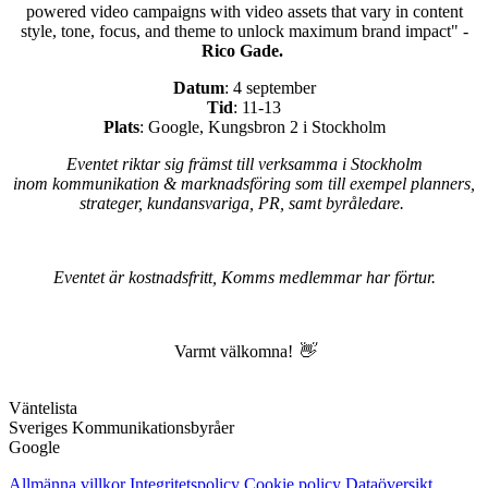
powered video campaigns with video assets that vary in content
style, tone, focus, and theme to unlock maximum brand impact" -
Rico Gade.
Datum
: 4 september
Tid
: 11-13
Plats
: Google, Kungsbron 2 i Stockholm
Eventet riktar sig främst till verksamma i Stockholm
inom kommunikation & marknadsföring som till exempel planners,
strateger, kundansvariga, PR, samt byråledare.
Eventet är kostnadsfritt, Komms medlemmar har förtur.
Varmt välkomna!
👋
Väntelista
Sveriges Kommunikationsbyråer
Google
Allmänna villkor
Integritetspolicy
Cookie policy
Dataöversikt