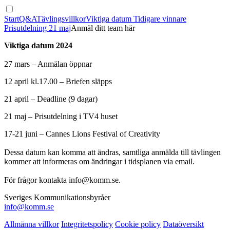
Start
Q&A
Tävlingsvillkor
Viktiga datum
Tidigare vinnare
Prisutdelning 21 maj
Anmäl ditt team här
Viktiga datum 2024
27 mars – Anmälan öppnar
12 april kl.17.00 – Briefen släpps
21 april – Deadline (9 dagar)
21 maj – Prisutdelning i TV4 huset
17-21 juni – Cannes Lions Festival of Creativity
Dessa datum kan komma att ändras, samtliga anmälda till tävlingen
kommer att informeras om ändringar i tidsplanen via email.
För frågor kontakta info@komm.se.
Sveriges Kommunikationsbyråer
info@komm.se
Allmänna villkor
Integritetspolicy
Cookie policy
Dataöversikt