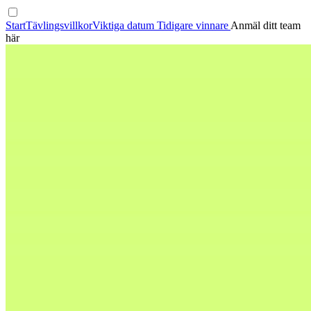
Start
Tävlingsvillkor
Viktiga datum
Tidigare vinnare
Anmäl ditt team
här