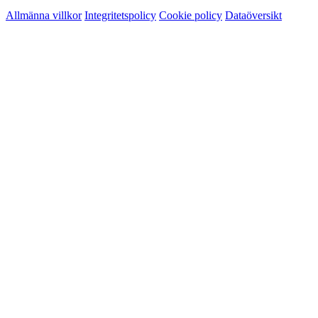
Allmänna villkor
Integritetspolicy
Cookie policy
Dataöversikt