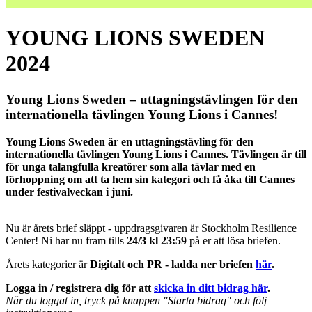
YOUNG LIONS SWEDEN
2024
Young Lions Sweden – uttagningstävlingen för den
internationella tävlingen Young Lions i Cannes!
Young Lions Sweden är en uttagningstävling för den
internationella tävlingen Young Lions i Cannes. Tävlingen är till
för unga talangfulla kreatörer som alla tävlar med en
förhoppning om att ta hem sin kategori och få åka till Cannes
under festivalveckan i juni.
Nu är årets brief släppt - uppdragsgivaren är Stockholm Resilience
Center! Ni har nu fram tills
24/3 kl 23:59
på er att lösa briefen.
Årets kategorier är
Digitalt och PR - ladda ner briefen
här
.
Logga in / registrera dig för att
skicka in ditt bidrag här
.
När du loggat in, tryck på knappen "Starta bidrag" och följ